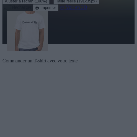
·
Ajuster à l'écran
(100%)
Taille réelle
(191x35px)
Télecharger
Voir en 3D
Imprimer
Commander un T-shirt avec votre texte