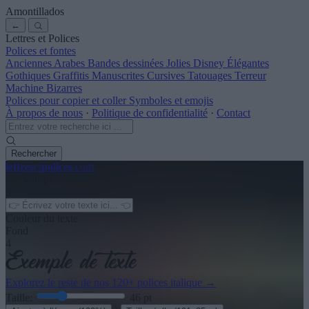
Amontillados
←
Lettres et Polices
Polices et fontes
Anciennes
Arabes
Bandes dessinées
Jolies
Disney
Élégantes
Gothiques
Graffitis
Manuscrites
Cursives
Tatouages
Terreur
Machine
Bizarres
Polices pour copier et coller
Symboles et emojis
À propos de nous
·
Politique de confidentialité
·
Contact
Rechercher
lettres
et
polices
.com
← Voir plus
3
Couleur du texte
Fond
4
Explorez le reste de nos
120+ polices italique
→
Taille:
46
pt