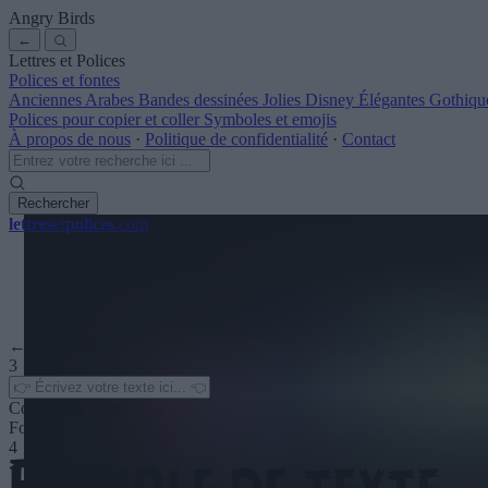
Angry Birds
←
Lettres et Polices
Polices et fontes
Anciennes
Arabes
Bandes dessinées
Jolies
Disney
Élégantes
Gothiqu
Polices pour copier et coller
Symboles et emojis
À propos de nous
·
Politique de confidentialité
·
Contact
Rechercher
lettres
et
polices
.com
← Voir plus
3
Couleur du texte
Fond
4