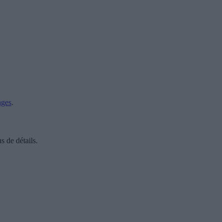
ages
.
s de détails.