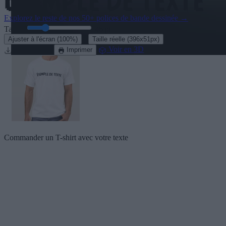
Explorez le reste de nos
50+ polices de bande dessinée
→
Taille:
46
pt
·
Ajuster à l'écran
(100%)
Taille réelle
(396x51px)
Télecharger
Voir en 3D
Imprimer
Commander un T-shirt avec votre texte