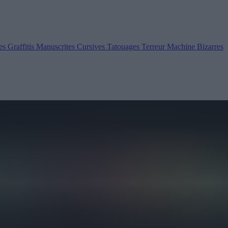
es
Graffitis
Manuscrites
Cursives
Tatouages
Terreur
Machine
Bizarres