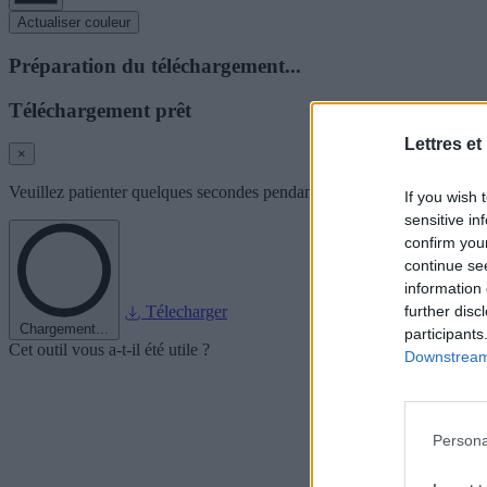
Actualiser couleur
Préparation du téléchargement...
Téléchargement prêt
Lettres et
×
Veuillez patienter quelques secondes pendant que nous préparons l'im
If you wish 
sensitive in
confirm you
continue se
information 
further disc
Télecharger
Chargement...
participants
Cet outil vous a-t-il été utile ?
Downstream 
Persona