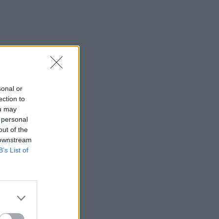
sonal or
ection to
ou may
 personal
out of the
 downstream
B’s List of