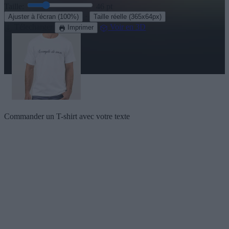
Taille:
46
pt
·
Ajuster à l'écran
(100%)
Taille réelle
(365x64px)
Télecharger
Voir en 3D
Imprimer
Commander un T-shirt avec votre texte