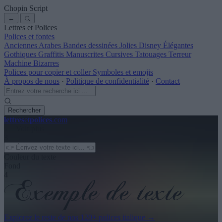
Chopin Script
←
Lettres et Polices
Polices et fontes
Anciennes
Arabes
Bandes dessinées
Jolies
Disney
Élégantes
Gothiques
Graffitis
Manuscrites
Cursives
Tatouages
Terreur
Machine
Bizarres
Polices pour copier et coller
Symboles et emojis
À propos de nous
·
Politique de confidentialité
·
Contact
Rechercher
lettres
et
polices
.com
← Voir plus
3
Couleur du texte
Fond
4
Explorez le reste de nos
120+ polices italique
→