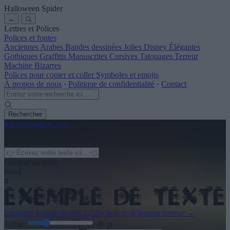
Halloween Spider
←
Lettres et Polices
Polices et fontes
Anciennes
Arabes
Bandes dessinées
Jolies
Disney
Élégantes
Gothiques
Graffitis
Manuscrites
Cursives
Tatouages
Terreur
Machine
Bizarres
Polices pour copier et coller
Symboles et emojis
À propos de nous
·
Politique de confidentialité
·
Contact
Rechercher
lettres
et
polices
.com
← Voir plus
3
Couleur du texte
Fond
4
Explorez le reste de nos
1250+ polices d’horreur/terreur
→
Taille:
46
pt