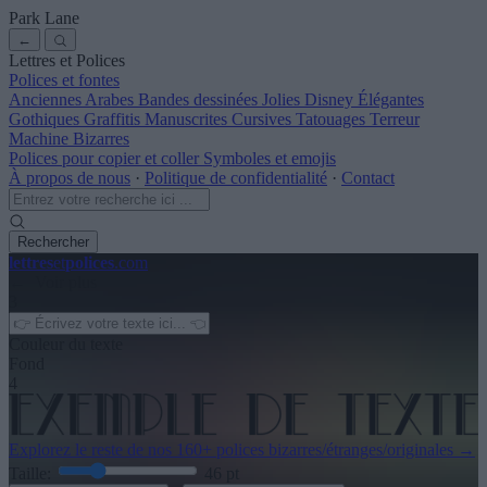
Park Lane
←
Lettres et Polices
Polices et fontes
Anciennes
Arabes
Bandes dessinées
Jolies
Disney
Élégantes
Gothiques
Graffitis
Manuscrites
Cursives
Tatouages
Terreur
Machine
Bizarres
Polices pour copier et coller
Symboles et emojis
À propos de nous
·
Politique de confidentialité
·
Contact
Rechercher
lettres
et
polices
.com
← Voir plus
3
Couleur du texte
Fond
4
Explorez le reste de nos
160+ polices bizarres/étranges/originales
→
Taille:
46
pt