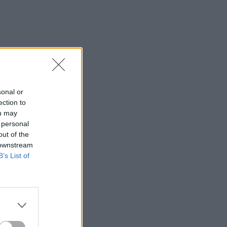
sonal or
ection to
ou may
 personal
out of the
 downstream
B’s List of