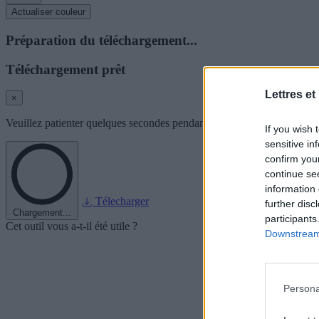
Actualiser couleur
Préparation du téléchargement...
Téléchargement prêt
Lettres et
×
Veuillez patienter quelques secondes pendant que nous préparons l'im
If you wish 
sensitive in
confirm you
continue se
information 
Télecharger
further disc
Chargement...
participants
Cet outil vous a-t-il été utile ?
Downstream 
Persona