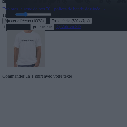
Explorez le reste de nos
50+ polices de bande dessinée
→
Taille:
46
pt
·
Ajuster à l'écran
(100%)
Taille réelle
(502x47px)
Télecharger
Voir en 3D
Imprimer
Commander un T-shirt avec votre texte