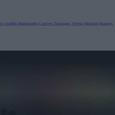
es
Graffitis
Manuscrites
Cursives
Tatouages
Terreur
Machine
Bizarres