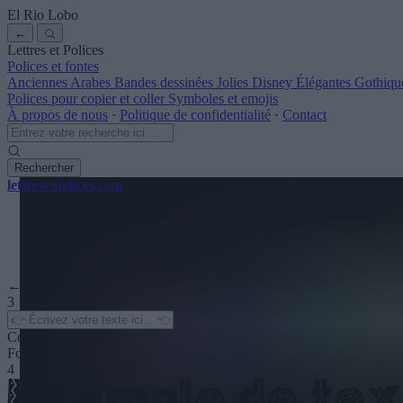
El Rio Lobo
←
Lettres et Polices
Polices et fontes
Anciennes
Arabes
Bandes dessinées
Jolies
Disney
Élégantes
Gothiqu
Polices pour copier et coller
Symboles et emojis
À propos de nous
·
Politique de confidentialité
·
Contact
Rechercher
lettres
et
polices
.com
← Voir plus
3
Couleur du texte
Fond
4