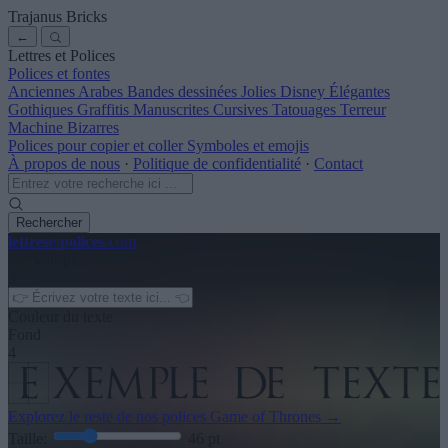
Trajanus Bricks
←
Lettres et Polices
Polices et fontes
Anciennes
Arabes
Bandes dessinées
Jolies
Disney
Élégantes
Gothiques
Graffitis
Manuscrites
Cursives
Tatouages
Terreur
Machine
Bizarres
Polices pour copier et coller
Symboles et emojis
À propos de nous
·
Politique de confidentialité
·
Contact
Rechercher
lettres
et
polices
.com
← Voir plus
3
Couleur du texte
Fond
4
Explorez le reste de nos
polices Game of Thrones
→
Taille:
46
pt