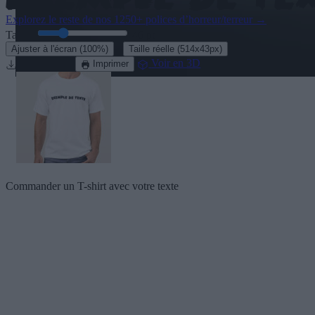
Explorez le reste de nos
1250+ polices d’horreur/terreur
→
Taille:
46
pt
·
Ajuster à l'écran
(100%)
Taille réelle
(514x43px)
Télecharger
Voir en 3D
Imprimer
Commander un T-shirt avec votre texte