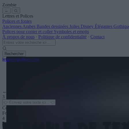
Zombie
←
Lettres et Polices
Polices et fontes
Anciennes
Arabes
Bandes dessinées
Jolies
Disney
Élégantes
Gothiqu
Polices pour copier et coller
Symboles et emojis
À propos de nous
·
Politique de confidentialité
·
Contact
Rechercher
lettres
et
polices
.com
← Voir plus
3
Couleur du texte
Fond
4