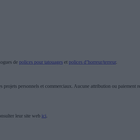
alogues de
polices pour tatouages
et
polices d’horreur/terreur
.
 les projets personnels et commerciaux. Aucune attribution ou paiement r
nsulter leur site web
ici
.