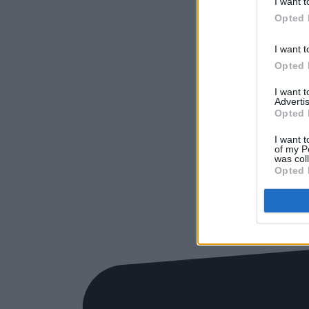
I want t
Opted 
I want t
Opted 
I want 
Advertis
Opted 
I want t
of my P
was col
Opted 