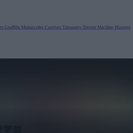
es
Graffitis
Manuscrites
Cursives
Tatouages
Terreur
Machine
Bizarres