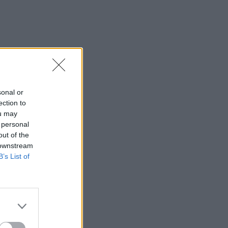
sonal or
ection to
ou may
 personal
out of the
 downstream
B’s List of