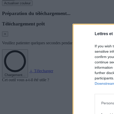
Actualiser couleur
Préparation du téléchargement...
Téléchargement prêt
Lettres et
×
Veuillez patienter quelques secondes pendant que nous préparons l'im
If you wish 
sensitive in
confirm you
continue se
information 
Télecharger
further disc
Chargement...
participants
Cet outil vous a-t-il été utile ?
Downstream 
Persona