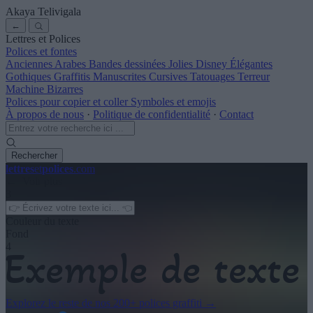
Akaya Telivigala
←
Lettres et Polices
Polices et fontes
Anciennes
Arabes
Bandes dessinées
Jolies
Disney
Élégantes
Gothiques
Graffitis
Manuscrites
Cursives
Tatouages
Terreur
Machine
Bizarres
Polices pour copier et coller
Symboles et emojis
À propos de nous
·
Politique de confidentialité
·
Contact
Rechercher
lettres
et
polices
.com
← Voir plus
3
Couleur du texte
Fond
4
Explorez le reste de nos
200+ polices graffiti
→