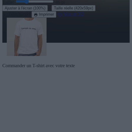
Taille:
46
pt
·
Ajuster à l'écran
(100%)
Taille réelle
(420x59px)
Télecharger
Voir en 3D
Imprimer
Commander un T-shirt avec votre texte