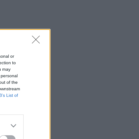
sonal or
ection to
ou may
 personal
out of the
 downstream
B’s List of