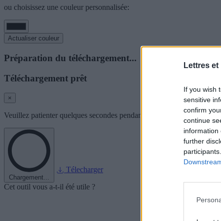
ou choisissez une couleur personnalisée:
Actualiser couleur
Préparation du téléchargement...
Lettres et
Téléchargement prêt
If you wish 
×
sensitive in
confirm you
Veuillez patienter quelques secondes pendant que nous préparons l'im
continue se
information 
further disc
participants
Downstream 
Télecharger
Chargement...
Cet outil vous a-t-il été utile ?
Persona