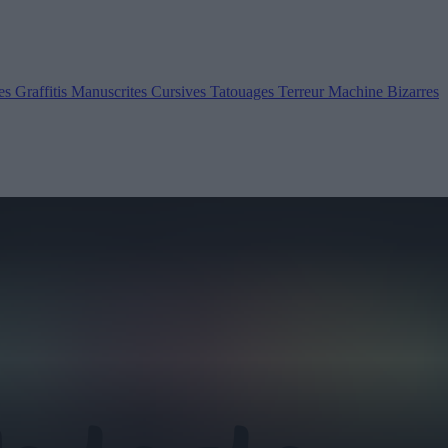
es
Graffitis
Manuscrites
Cursives
Tatouages
Terreur
Machine
Bizarres