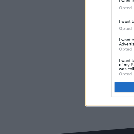
I want t
Opted 
I want t
Opted 
I want 
Advertis
Opted 
I want t
of my P
was col
Opted 