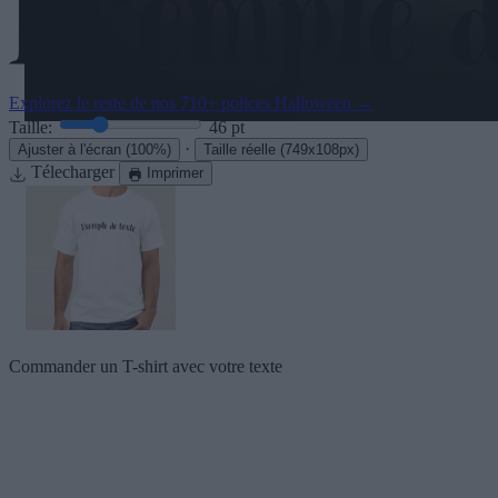
Explorez le reste de nos
710+ polices Halloween
→
Taille:
46
pt
·
Ajuster à l'écran
(100%)
Taille réelle
(749x108px)
Télecharger
Imprimer
Commander un T-shirt avec votre texte