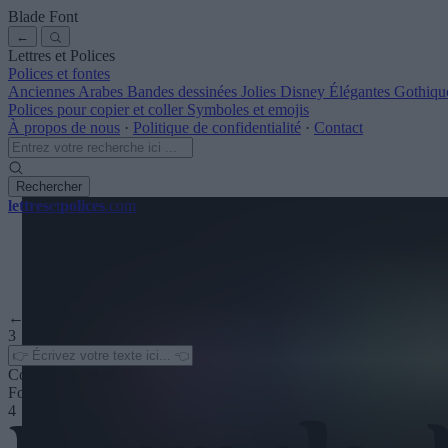
Blade Font
←
Lettres et Polices
Polices et fontes
Anciennes
Arabes
Bandes dessinées
Jolies
Disney
Élégantes
Gothiqu
Polices pour copier et coller
Symboles et emojis
À propos de nous
·
Politique de confidentialité
·
Contact
Rechercher
lettres
et
polices
.com
← Voir plus
3
Couleur du texte
Fond
4