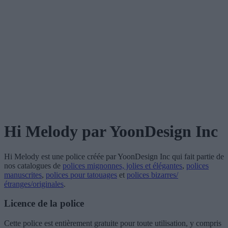
Hi Melody
par YoonDesign Inc
Hi Melody
est une police créée par
YoonDesign Inc
qui fait partie de
nos catalogues de
polices mignonnes, jolies et élégantes
,
polices
manuscrites
,
polices pour tatouages
et
polices bizarres/
étranges/originales
.
Licence de la police
Cette police est entièrement gratuite pour toute utilisation, y compris