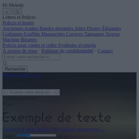
Hi Melody
←
Lettres et Polices
Polices et fontes
Anciennes
Arabes
Bandes dessinées
Jolies
Disney
Élégantes
Gothiques
Graffitis
Manuscrites
Cursives
Tatouages
Terreur
Machine
Bizarres
Polices pour copier et coller
Symboles et emojis
À propos de nous
·
Politique de confidentialité
·
Contact
Rechercher
lettres
et
polices
.com
← Voir plus
3
Couleur du texte
Fond
4
Explorez le reste de nos
320+ polices manuscrites
→
Taille:
46
pt