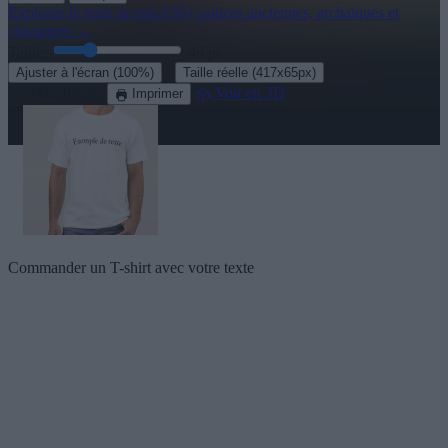
Explorez le reste de nos
630+ polices anciennes, archaïques et
classiques
→
Taille:
46
pt
·
Ajuster à l'écran
(100%)
Taille réelle
(417x65px)
Télecharger
Voir en 3D
Imprimer
Commander un T-shirt avec votre texte