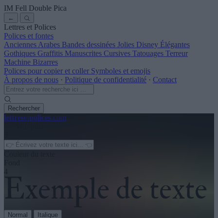
IM Fell Double Pica
←
Lettres et Polices
Polices et fontes
Anciennes
Arabes
Bandes dessinées
Jolies
Disney
Élégantes
Gothiques
Graffitis
Manuscrites
Cursives
Tatouages
Terreur
Machine
Bizarres
Polices pour copier et coller
Symboles et emojis
À propos de nous
·
Politique de confidentialité
·
Contact
Rechercher
lettres
et
polices
.com
← Voir plus
3
Couleur du texte
Fond
4
Normal
Italique