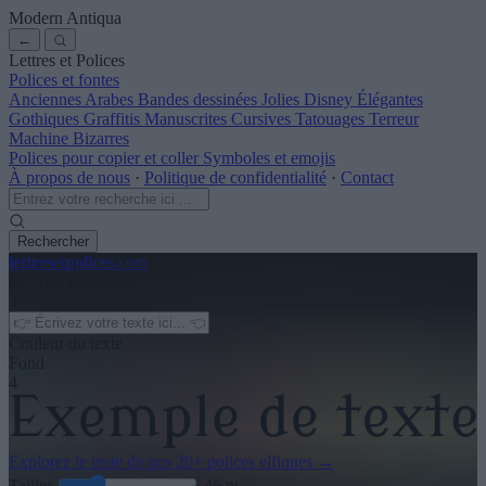
Modern Antiqua
←
Lettres et Polices
Polices et fontes
Anciennes
Arabes
Bandes dessinées
Jolies
Disney
Élégantes
Gothiques
Graffitis
Manuscrites
Cursives
Tatouages
Terreur
Machine
Bizarres
Polices pour copier et coller
Symboles et emojis
À propos de nous
·
Politique de confidentialité
·
Contact
Rechercher
lettres
et
polices
.com
← Voir plus
3
Couleur du texte
Fond
4
Explorez le reste de nos
20+ polices elfiques
→
Taille:
46
pt