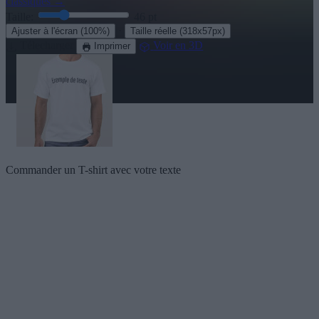
classiques
→
Taille:
46
pt
·
Ajuster à l'écran
(100%)
Taille réelle
(318x57px)
Télecharger
Voir en 3D
Imprimer
Commander un T-shirt avec votre texte