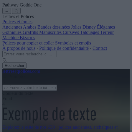
Pathway Gothic One
←
Lettres et Polices
Polices et fontes
Anciennes
Arabes
Bandes dessinées
Jolies
Disney
Élégantes
Gothiques
Graffitis
Manuscrites
Cursives
Tatouages
Terreur
Machine
Bizarres
Polices pour copier et coller
Symboles et emojis
À propos de nous
·
Politique de confidentialité
·
Contact
Rechercher
lettres
et
polices
.com
← Voir plus
3
Couleur du texte
Fond
4
Explorez le reste de nos
630+ polices anciennes, archaïques et