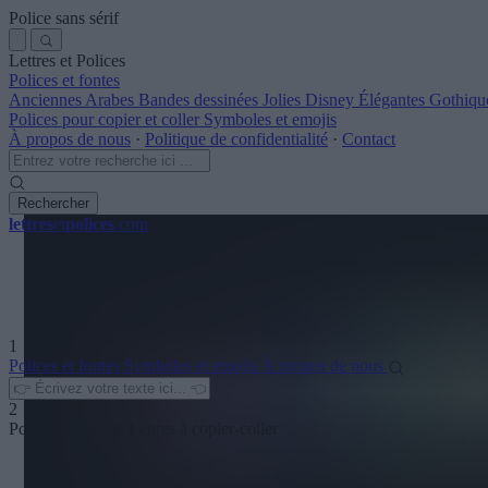
Police sans sérif
Lettres et Polices
Polices et fontes
Anciennes
Arabes
Bandes dessinées
Jolies
Disney
Élégantes
Gothiqu
Polices pour copier et coller
Symboles et emojis
À propos de nous
·
Politique de confidentialité
·
Contact
Rechercher
lettres
et
polices
.com
1
Polices et fontes
Symboles et emojis
À propos de nous
2
Polices en image
Lettres à copier-coller