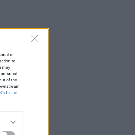
sonal or
ection to
ou may
 personal
out of the
 downstream
B’s List of