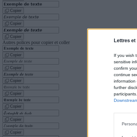
Copier
Copier
Copier
Lettres et
Autres polices pour copier et coller
Copier
If you wish 
sensitive in
Copier
confirm you
continue se
Copier
information 
further disc
Copier
participants
Downstream 
Copier
Copier
Persona
Copier