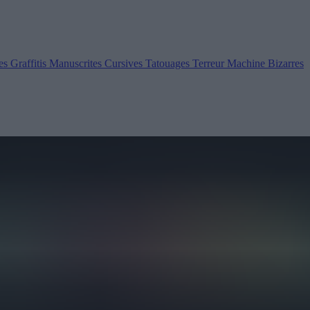
es
Graffitis
Manuscrites
Cursives
Tatouages
Terreur
Machine
Bizarres