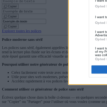
I want t
Opted 
Copier
Copier
I want t
Opted 
Copier
Explorer toutes les polices
I want 
Advertis
Opted 
Police moderne sans sérif
Les polices sans sérif, également appelées linéales, ont émergé au XIX
I want t
of my P
rend la lecture plus fluide sur les écrans et dans les interfaces numéri
was col
style épuré garantit une efficacité visuelle universelle.
Opted 
Pourquoi utiliser notre générateur de police sans sérif ?
Créez facilement votre texte avec notre grande sélection de
poli
Utile pour sites web modernes, présentations powerpoint, et app
Accédez rapidement à vos polices favorites sans contraintes, pa
Comment utiliser ce générateur de police sans sérif
Écrivez quelque chose dans la boîte ci-dessus — en quelques secondes, v
sur "Copier" ou "Partager" pour l’utiliser où vous voulez (comme un