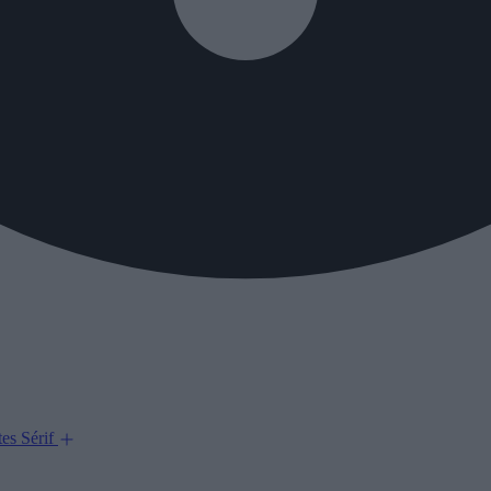
tes
Sérif