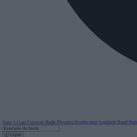
Sans
×
Gras
Cursives
Bulle
Pivotées
Double-trait
Souligné
Barré
Peti
Copier