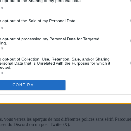
o opt-out of the Sharing of my personal data.
In
o opt-out of the Sale of my Personal Data.
In
to opt-out of processing my Personal Data for Targeted
ing.
In
e siècle et se sont imposées dans la communication moderne grâce à leur
o opt-out of Collection, Use, Retention, Sale, and/or Sharing
ersonal Data that Is Unrelated with the Purposes for which it
ques. Utilisées dans le design web, l’édition numérique ou les présentatio
lected.
In
CONFIRM
ces sans sérif
et téléchargez-le en quelques secondes.
lications mobiles.
rtout, à tout moment et 100 % gratuit.
ous verrez les aperçus de nos différentes polices sans sérif. Parcourez-
 pseudo Discord ou un post Twitter/X).